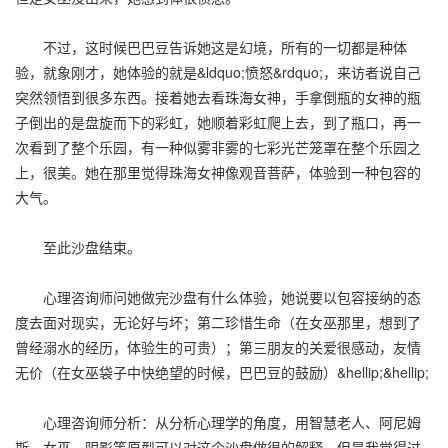
不过，这时候巴巴豆告诉她这是幻境，所有的一切都是种体
验，就象刚才，她体验的就是&ldquo;愤怒&rdquo;，来访者说自己
突然领悟到很多东西。接着她去看珠海女神，手拿倒瓶的女神的瓶
子倒出的是盘旋而下的彩虹，她顺着彩虹爬上去，到了瓶口，再一
次看到了整个乐园，有一种似雾非雾的七彩光芒笼罩在整个乐园之
上，很美。她在那里觉得珠海女神像观音菩萨，体验到一种包容的
大气。
至此沙盘结束。
心理咨询师问她做完沙盘有什么体验，她说要以包容接纳的态
度去面对现实，无论好与坏；第二珍惜生命（在女巫那里，想到了
曾经溺水的经历，体验生的可贵）；第三朋友的关爱很感动，友情
无价（在女巫袋子中快绝望的时候，巴巴豆的鼓励）&hellip;&hellip;
心理咨询师分析：从分析心理学的角度，用智慧老人、阿尼姆
斯，女巫、阴影等原型可以对这个沙盘做很的解释，但是我觉得过