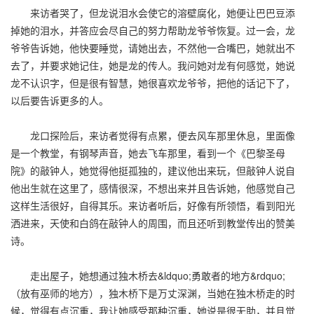
来访者哭了，但龙说泪水会使它的溶壁腐化，她便让巴巴豆添
掉她的泪水，并答应会尽自己的努力帮助龙爷爷恢复。过一会，龙
爷爷告诉她，他快要睡觉，请她出去，不然他一合嘴巴，她就出不
去了，并要求她记住，她是龙的传人。我问她对龙有何感觉，她说
龙不认识字，但是很有智慧，她很喜欢龙爷爷，把他的话记下了，
以后要告诉更多的人。
龙口探险后，来访者觉得有点累，便去风车那里休息，里面像
是一个教堂，有钢琴声音，她去飞车那里，看到一个《巴黎圣母
院》的敲钟人，她觉得他挺孤独的，建议他出来玩，但敲钟人说自
他出生就在这里了，感情很深，不想出来并且告诉她，他感觉自己
这样生活很好，自得其乐。来访者听后，好像有所领悟，看到阳光
洒进来，天使和白鸽在敲钟人的周围，而且还听到教堂传出的赞美
诗。
走出屋子，她想通过独木桥去&ldquo;勇敢者的地方&rdquo;
（放有巫师的地方），独木桥下是万丈深渊，当她在独木桥走的时
候，觉得有点沉重，我让她感受那种沉重，她说是很无助，并且觉