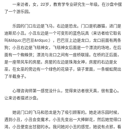
一来访者，女，22岁，教育学专业研究生一年级。在沙盘中摆
了一个游乐园。
乐园的门口左边是飞马，右边是恐龙。门口是机器猫，进门是
迪斯尼小丑。小丑左边是一个可变形的蓝色玩具（来访者给它取名
叫&ldquo;巴巴豆&rdquo;），巴巴豆上边是龙口，龙口前面有两条
狗；小丑右边是飞毯神女，飞毯神女后面是一个漂流的场地，在后
面有一个蜘蛛侠；漂流与龙口之间有一座桥联接。在桥的正后面，
是一座带风车的房屋。房屋的左边是珠海女神，房屋的右边是女
巫，在女巫的旁边有一个绿色的花袋子，袋子里面，一条蜈蚣爬出
了半截身子。
心理咨询师第一感觉没什么，觉得来访者很天真，很有童心。
让来访者描述沙盘。
她说门口的飞马和恐龙是为了吸引顾客的。她走进乐园时候，
遇到小丑，小丑会变魔术，小丑先变出一大捧鲜花，然后她觉得口
渴，小丑便变出甘甜的水。我问她对小丑的感觉，她说有点邪，看