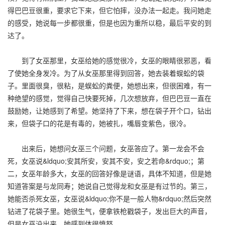
得巴巴豆很重，要求它下来，但它怕摔，没办法一起走。我问她走
的感受，她说每一步都很重，但是也因为重所以稳，最后平安的到
达了。
到了女巫那里，女巫给她的感觉很冷，女巫的眼睛很邪恶，看
了使她全身发冷。为了从女巫那里得到回答，她去装着蜈蚣的袋
子。里面很臭，很粘，是蜈蚣的粪便，她想出来，但很困难，有一
种绝望的感觉，觉得自己快要死掉，几次想放弃，但巴巴豆一直在
鼓励她，让她感到了希望。她坚持了下来，想在袋子开个口，钻出
来，但袋子口的花是有毒的，她被扎，嘴唇变紫色，很冷。
出来后，她想问女巫三个问题，女巫答应了。第一龙会不会
死，女巫说&ldquo;安其所安，安其不安，安之若命&rdquo;；第
二，女巫年龄多大，女巫的回答好像是谜语，具体不知道，但是她
知道答案是与龙同寿；她说自己觉得龙和女巫是有过节的。第三，
她能否杀死女巫，女巫说&ldquo;你不是一般人物&rdquo;然后突然
钻进了花袋子里。她很生气，便拿铁枪戳袋子，发出巨大的声音，
但是女巫没出来，她感到体很愤怒。