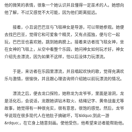
他的微笑的表情，很象一个她认识并且懂得一定巫术的人。她想向
他了解，不过又感觉不大可能，因为他们距离挺远。
接着，小丑说巴巴豆与飞毯神女是导游，可以带她参观。她便
去找巴巴豆，觉得它和可爱象个精灵，又有点孤独，便与它一起
玩，巴巴豆也喜欢她，跳到她肩膀上。接着来访者找飞毯女神，坐
在女神的飞毯上，从空中看整个乐园，她问神女如何玩才好，神女
介绍先去漂流，因为如果不这样，怕以后没体力玩漂流。
于是，来访者在乐园里漂流，并且唱起欢快的歌，觉得充满欢
乐与激情，很愉快，并且跟心理咨询师介绍她以前玩漂流的情况。
漂流之后，便去龙口探险，她称龙为龙爷爷，里面是溶洞，龙
是活化石，会说话，龙跟她讲钻木取火、结绳记字、黄帝战蚩尤等
故事，她觉得有一种很充实，很有意思，很饱的感觉。然后，龙爷
爷说现在很多现代人在他肚子搞破坏，写&ldquo;到此一游
&rdquo;，在它身上随意刻画。使他受伤，他希望来访者能帮助他。